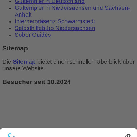
Guttempler in Deutschland
Guttempler in Niedersachsen und Sachsen-
Anhalt
Internetpräsenz Schwarmstedt
Selbsthilfebüro Niedersachsen
Sober Guides
Sitemap
Die
Sitemap
bietet einen schnellen Überblick über
unsere Website.
Besucher seit 10.2024
Heute:
2
Gestern:
18
Dieser Monat:
36
Total:
1.923
© 2026 guttempler-schwarmstedt.de