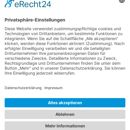
Suchen
Home
Gemeinschaft
Aktuelles
Wir bieten an
Es geht um Dich
Unser Grundsatz
FAQ
Alkohol der Seelentröster
Blog
Termine
Treffpunkt
Multimedia
Bildergalerie
Videos
Kontakt
P. Czajor (05071) 91 36 20
C.Lehmann (0175) 647 58 47
Info@guttempler-schwarmstedt.de