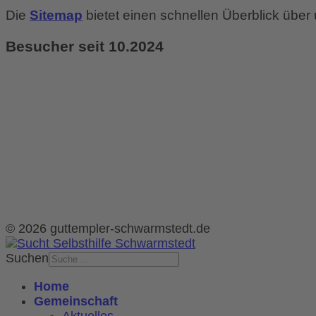
Die
Sitemap
bietet einen schnellen Überblick über
Besucher seit 10.2024
Heute:
2
Gestern:
18
Dieser Monat:
36
Total:
1.923
© 2026 guttempler-schwarmstedt.de
Suchen
Home
Gemeinschaft
Aktuelles