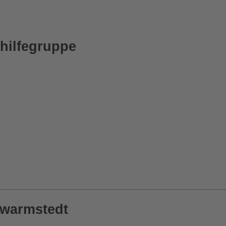
thilfegruppe
hwarmstedt