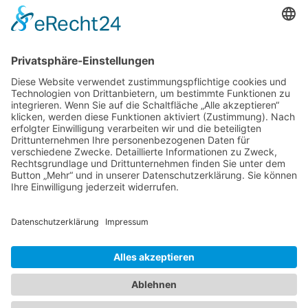
© 2026 guttempler-schwarmstedt.de
Suchen
Home
Gemeinschaft
Aktuelles
Wir bieten an
Es geht um Dich
Unser Grundsatz
FAQ
Alkohol der Seelentröster
Blog
Termine
Treffpunkt
Multimedia
Bildergalerie
Videos
Kontakt
P. Czajor (05071) 91 36 20
C.Lehmann (0175) 647 58 47