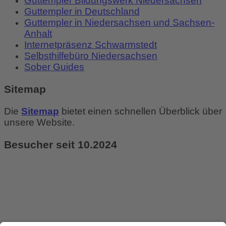
Guttempler Bildungswerk Niedersachsen
Guttempler in Deutschland
Guttempler in Niedersachsen und Sachsen-
Anhalt
Internetpräsenz Schwarmstedt
Selbsthilfebüro Niedersachsen
Sober Guides
Sitemap
Die
Sitemap
bietet einen schnellen Überblick über
unsere Website.
Besucher seit 10.2024
Heute:
2
Gestern:
2
Dieser Monat:
38
Total:
1.925